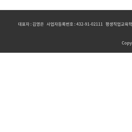
대표자 : 김영은 사업자등록번호 : 432-91-02111 평생직업교육학
Copy